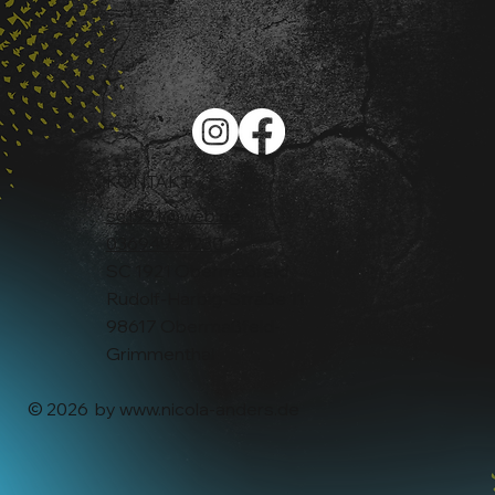
KONTAKT
sc1921@web.de
036949 21230
SC 1921 Obermaßfeld
Rudolf-Harbig-Straße 11
98617 Obermaßfeld-
Grimmenthal
© 2026 by
www.nicola-anders.de